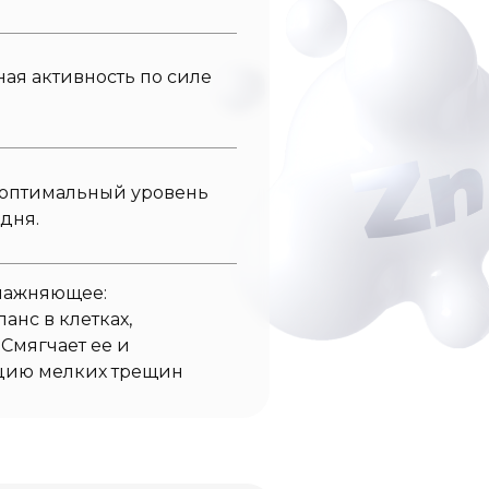
ая активность по силе
 оптимальный уровень
дня.
влажняющее:
нс в клетках,
Смягчает ее и
ацию мелких трещин