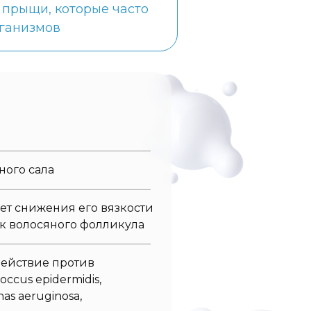
 прыщи, которые часто
рганизмов
ного сала
чет снижения его вязкости
к волосяного фолликула
действие против
occus epidermidis,
as aeruginosa,