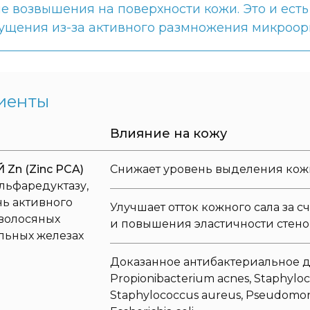
е возвышения на поверхности кожи. Это и есть
ущения из-за активного размножения микроо
иенты
Влияние на кожу
n (Zinc PCA)
Снижает уровень выделения кож
льфаредуктазу,
нь активного
Улучшает отток кожного сала за с
 волосяных
и повышения эластичности стено
льных железах
Доказанное антибактериальное 
Propionibacterium acnes, Staphyloc
Staphylococcus aureus, Pseudomon