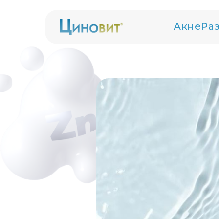
Акне
Ра