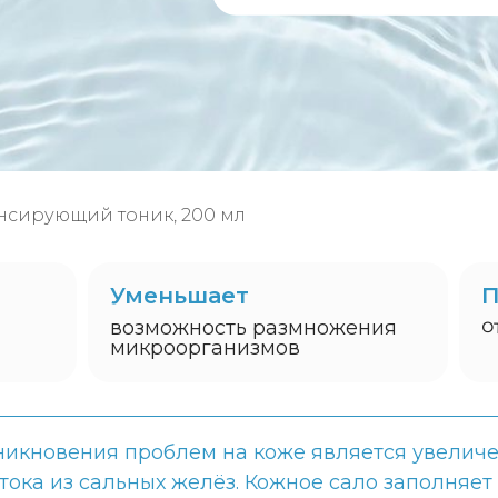
сирующий тоник, 200 мл
Уменьшает
П
о
возможность размножения
микроорганизмов
никновения проблем на коже является увелич
тока из сальных желёз. Кожное сало заполняет