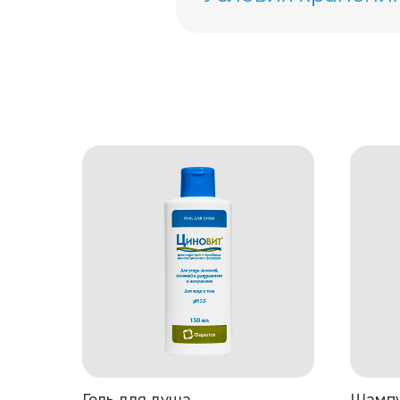
в случае попадания про
Тоник ЦИНОВИТ® не соде
Хранить в недоступном дл
Срок хранения:
3 года
Гель для душа
Шампу