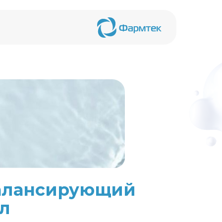
алансирующий
мл