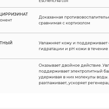
Escherichia coli
ЦИРРИЗИНАТ
Доказанная противовоспалительн
онент
сравнимая с кортизолом
ТНЫЙ
Увлажняет кожу и поддерживает
гидратации и рН кожи в течение 
Оказывает двойное действие. У
поддерживает электролитный бала
удерживая в них молекулы воды. 
разглаживает, ускоряет регенер