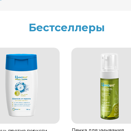
мойте их большим количеством воды
ржит гормонов, спирта и салициловой кислоты
Бестселлеры
я детей месте, при температуре от +5 оС до +25 оС
Пенка для умывания
нь против перхоти