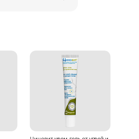
Циновит крем-гель от угрей и