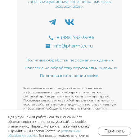
«ЛЕЧЕБНАЯ (АКТИВНАЯ) КОСМЕТИКА» DMS Group,
2023, 2024, 2025 г.
8 (985) 732-35-86
info@pharmtec.ru
Политика обработки персональных данных
Согласие на обработку персональных данных
Политика в отношении cookie
Размещенные на настоящем сайте материалы носят
информационно-справочный характер и не являются
рекламой производителя и выпускаемых им препаратов.
Производитель оставляет за собой право вносить изменения
в состав, свойства и упаковку продукции, поэтому актуальную
информацию необходимо уточнять на момент покупки.
Компания «Фармтек» оставляет за собой право вносить
Для улучшения работы сайта и оценки его
изменения в содержание сайта без предварительного
уведомления.
эффективности мы используем файлы cookie
и аналитику Яндекс.Метрики. Нажимая кнопку
Принять
«Принять», Вы соглашаетесь с
условиями
обработки cookie
. Вы всегда можете отключить
Купить