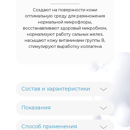
Создают на поверхности кожи
оптимальную среду для размножения
нормальной микрофлоры,
восстанавливают здоровый микробиом,
нормализуют работу сальных желез,
насыщают кожу витаминами группы В,
стимулируют выработку коллагена
Состав и характеристики
Показания
Состав:
Aqua, Octocrylen, C12-20 Acid PEG-8
Ester, Cyclopentasiloxane, С12-15 Alkyl
Benzoate, Bytyl
Способ применения
Methoxydibenzoylmethane, Ethylhexyl
- Неосложненные формы угрей легкой